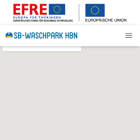
N
A
V
I
G
A
T
I
O
N
U
M
S
C
H
A
L